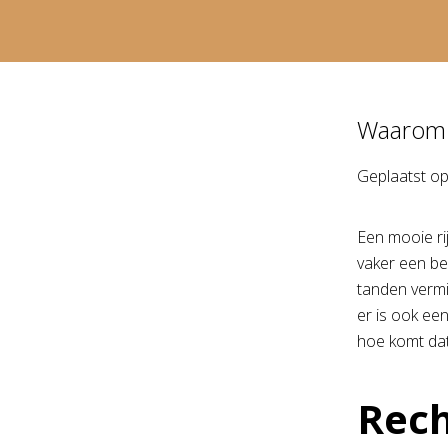
Waarom 
Geplaatst o
Een mooie ri
vaker een be
tanden vermi
er is ook ee
hoe komt dat
Rech