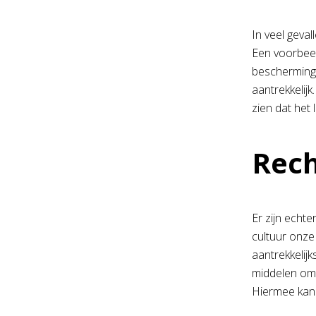
In veel geval
Een voorbeel
bescherming
aantrekkelijk
zien dat het
Rech
Er zijn echt
cultuur onze
aantrekkelij
middelen om 
Hiermee kan 