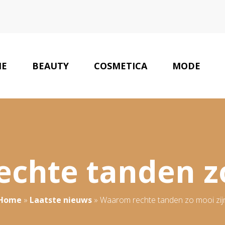
E
BEAUTY
COSMETICA
MODE
chte tanden zo
Home
»
Laatste nieuws
»
Waarom rechte tanden zo mooi zij