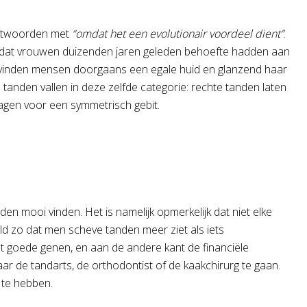
antwoorden met
“omdat het een evolutionair voordeel dient”
.
 omdat vrouwen duizenden jaren geleden behoefte hadden aan
vinden mensen doorgaans een egale huid en glanzend haar
te tanden vallen in deze zelfde categorie: rechte tanden laten
agen voor een symmetrisch gebit.
en mooi vinden. Het is namelijk opmerkelijk dat niet elke
eld zo dat men scheve tanden meer ziet als iets
ant goede genen, en aan de andere kant de financiële
r de tandarts, de orthodontist of de kaakchirurg te gaan.
 te hebben.