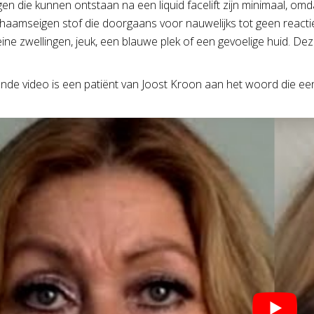
gen die kunnen ontstaan na een liquid facelift zijn minimaal, om
ichaamseigen stof die doorgaans voor nauwelijks tot geen reacti
eine zwellingen, jeuk, een blauwe plek of een gevoelige huid. De
nde video is een patiënt van Joost Kroon aan het woord die e