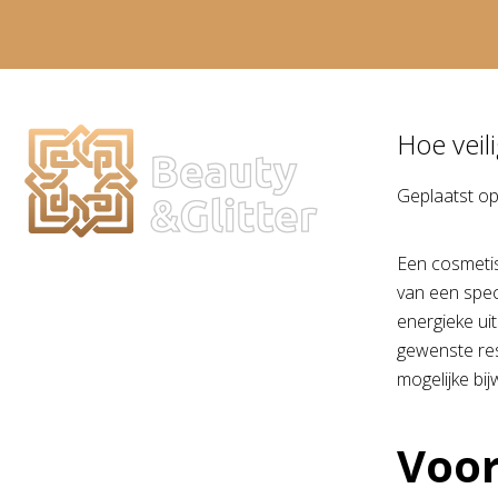
Hoe veili
Geplaatst o
Een cosmetis
van een spec
energieke uit
gewenste res
mogelijke bi
Voo