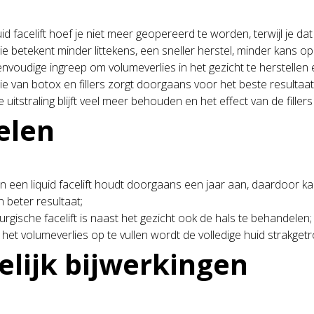
id facelift hoef je niet meer geopereerd te worden, terwijl je dat b
e betekent minder littekens, een sneller herstel, minder kans o
envoudige ingreep om volumeverlies in het gezicht te herstellen
e van botox en fillers zorgt doorgaans voor het beste resultaat
e uitstraling blijft veel meer behouden en het effect van de fillers
elen
n een liquid facelift houdt doorgaans een jaar aan, daardoor kan
n beter resultaat;
rgische facelift is naast het gezicht ook de hals te behandelen;
 het volumeverlies op te vullen wordt de volledige huid strakgetr
lijk bijwerkingen