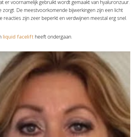
dat er voornamelijk gebruikt wordt gemaakt van hyaluronzuur.
e zorgt. De meestvoorkomende bijwerkingen zijn een licht
ze reacties zijn zeer beperkt en verdwijnen meestal erg snel.
en
liquid facelift
heeft ondergaan.