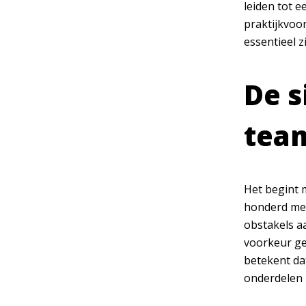
leiden tot 
praktijkvoor
essentieel 
De s
tea
Het begint 
honderd mede
obstakels aa
voorkeur ge
betekent da
onderdelen 