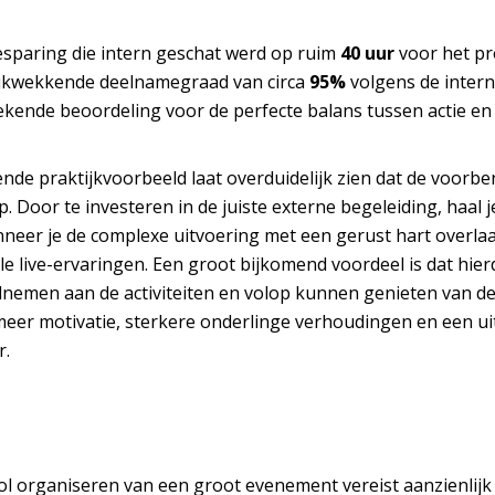
esparing die intern geschat werd op ruim
40 uur
voor het pr
ukwekkende deelnamegraad van circa
95%
volgens de intern
ekende beoordeling voor de perfecte balans tussen actie e
ende praktijkvoorbeeld laat overduidelijk zien dat de voorber
p. Door te investeren in de juiste externe begeleiding, haa
eer je de complexe uitvoering met een gerust hart overlaat 
le live-ervaringen. Een groot bijkomend voordeel is dat hie
nemen aan de activiteiten en volop kunnen genieten van de d
eer motivatie, sterkere onderlinge verhoudingen en een uit
r.
l organiseren van een groot evenement vereist aanzienlijk m