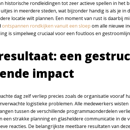
n historische rondleidingen tot zeer actieve spellen in het
 uitjes in meerdere steden, wat bijzonder handig is als je i
ere locatie wilt plannen. Een moment van rust is daarbij min
d
ontspannen rondkijken vanuit een sloep
om alle nieuwe in
ing is simpelweg cruciaal voor een foutloos en gestroomlij
resultaat: een gestru
vende impact
chte dag zelf verliep precies zoals de organisatie vooraf h
nverwachte logistieke problemen. Alle medewerkers wisten d
angen tussen de verschillende programmaonderdelen verliepe
an een strakke planning en glasheldere communicatie in de
tieve reacties. De belangrijkste meetbare resultaten van de