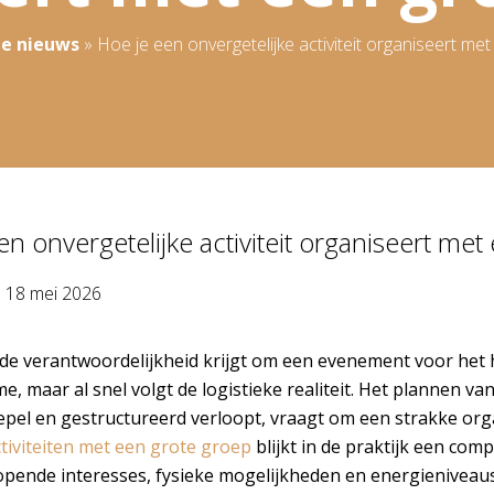
te nieuws
»
Hoe je een onvergetelijke activiteit organiseert me
en onvergetelijke activiteit organiseert me
p
18 mei 2026
de verantwoordelijkheid krijgt om een evenement voor het he
, maar al snel volgt de logistieke realiteit. Het plannen van
epel en gestructureerd verloopt, vraagt om een strakke orga
ctiviteiten met een grote groep
blijkt in de praktijk een co
opende interesses, fysieke mogelijkheden en energieniveaus