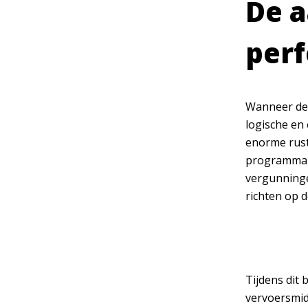
De a
perf
Wanneer de 
logische en 
enorme rust
programma i
vergunninge
richten op 
Tijdens dit
vervoersmid