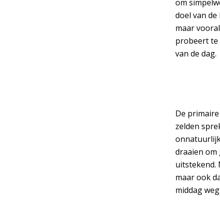
om simpelweg
doel van de 
maar vooral
probeert te 
van de dag.
De primaire 
zelden spre
onnatuurlij
draaien om 
uitstekend. 
maar ook da
middag weg 