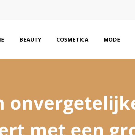
E
BEAUTY
COSMETICA
MODE
 onvergetelijke
ert met een gr