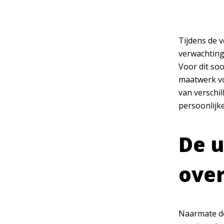
Tijdens de v
verwachtinge
Voor dit soo
maatwerk vo
van verschil
persoonlijk
De u
over
Naarmate de 