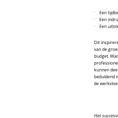
Een tijdb
Een indr
Een uitst
Dit inspirer
van de groe
budget. Wann
professione
kunnen deel
beduidend m
de werkvloe
Het succesvo