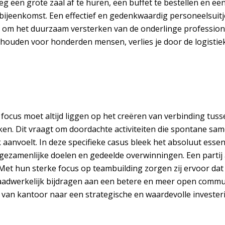
 een grote zaal af te huren, een buffet te bestellen en een
bijeenkomst. Een effectief en gedenkwaardig personeelsuitje
 om het duurzaam versterken van de onderlinge professionel
houden voor honderden mensen, verlies je door de logistieke
focus moet altijd liggen op het creëren van verbinding tuss
ken. Dit vraagt om doordachte activiteiten die spontane sa
k aanvoelt. In deze specifieke casus bleek het absoluut es
gezamenlijke doelen en gedeelde overwinningen. Een partij
Met hun sterke focus op teambuilding zorgen zij ervoor dat de
adwerkelijk bijdragen aan een betere en meer open communi
van kantoor naar een strategische en waardevolle investeri