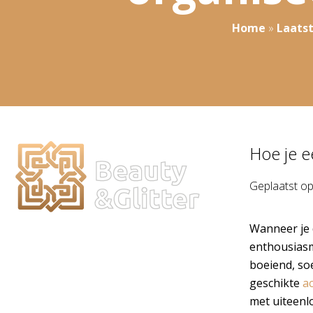
Home
»
Laats
Hoe je e
Geplaatst o
Wanneer je 
enthousiasme
boeiend, so
geschikte
a
met uiteenl