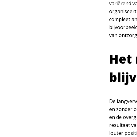
variërend va
organiseert
compleet and
bijvoorbeel
van ontzorg
Het 
blij
De langverwa
en zonder o
en de overg
resultaat v
louter posi