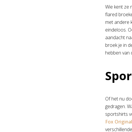
Wie kent ze n
flared broeke
met andere k
eindeloos. O
aandacht naa
broek je in 
hebben van 
Spor
Of het nu do
gedragen. Wa
sportshirts 
Fox Origina
verschillende