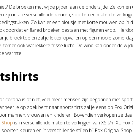
iet? De broeken met wijde pijpen aan de onderzijde. Ze komen uit
n zijn in alle verschillende kleuren, soorten en maten te verkri
ledingstukken. Zo kan er een blousje met korte mouwen op in de 
ok doordat er flared broeken bestaan met figuren erop. Hierdoor 
r je broek toe en zal je lekker opvallen op een mooie zomerdag
de zomer ook wat lekkere frisse lucht. De wind kan onder de wijd
de warmte.
tshirts
or corona is of niet, veel meer mensen zijn begonnen met spor
nneer je op zoek bent naar sportshirts zal je eens op Fox Origi
voor mannen, vrouwen en kinderen. Bovendien verkopen ze daar o
l Shop
is in verschillende maten te verkrijgen van XS t/m XL Fox 
 soorten kleuren en in verschillende stijlen bij Fox Original Shop