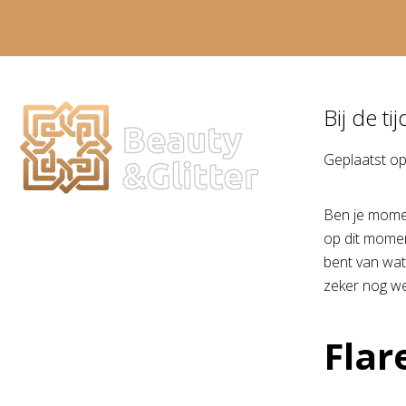
Bij de ti
Geplaatst o
Ben je momen
op dit moment
bent van wat 
zeker nog wel
Flar