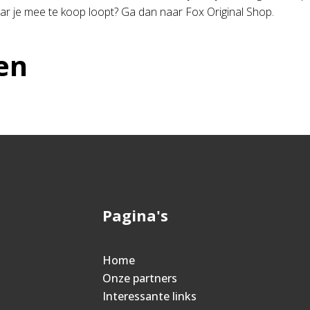
r je mee te koop loopt? Ga dan naar Fox Original Shop.
en
Pagina's
Home
Onze partners
Interessante links